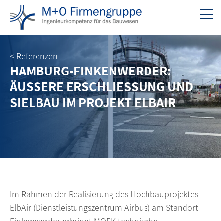
< Referenzen
HAMBURG-FINKENWERDER:
ÄUSSERE ERSCHLIESSUNG UND
SIELBAU IM PROJEKT ELBAIR
Im Rahmen der Realisierung des Hochbauprojektes
ElbAir (Dienstleistungszentrum Airbus) am Standort
Finkenwerder erbringt MOPK technische