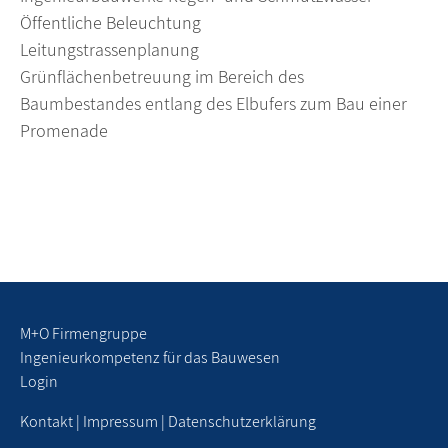
Öffentliche Beleuchtung
Leitungstrassenplanung
Grünflächenbetreuung im Bereich des
Baumbestandes entlang des Elbufers zum Bau einer
Promenade
M+O Firmengruppe
Ingenieurkompetenz für das Bauwesen
Login
Kontakt
|
Impressum
|
Datenschutzerklärung