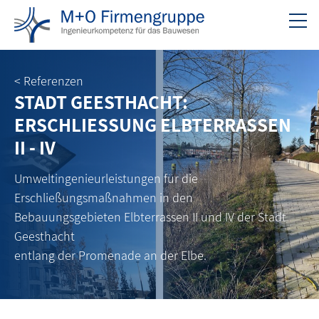
< Referenzen
STADT GEESTHACHT:
ERSCHLIESSUNG ELBTERRASSEN
II - IV
Umweltingenieurleistungen für die
Erschließungsmaßnahmen in den
Bebauungsgebieten Elbterrassen II und IV der Stadt
Geesthacht
entlang der Promenade an der Elbe.