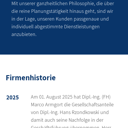
Mit unserer ganzheitlichen Philosophie, die über
die reine Planungstätigkeit hinaus geht, sind wir
in der Lage, unseren Kunden passgenaue und
individuell abgestimmte Dienstleistungen
anzubieten.
Firmenhistorie
2025
Am 01. August 2025 hat Dipl.-Ing. (FH)
Marco Armgort die Gesellschaftsanteile
von Dipl.-Ing. Hans Rzondkowski und
damit auch seine Nachfolge in der
Geschäftsführung übernommen. Herr